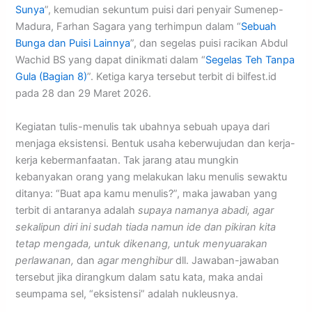
Sunya
”, kemudian sekuntum puisi dari penyair Sumenep-
Madura, Farhan Sagara yang terhimpun dalam “
Sebuah
Bunga dan Puisi Lainnya
”, dan segelas puisi racikan Abdul
Wachid BS yang dapat dinikmati dalam “
Segelas Teh Tanpa
Gula (Bagian 8)
”. Ketiga karya tersebut terbit di bilfest.id
pada 28 dan 29 Maret 2026.
Kegiatan tulis-menulis tak ubahnya sebuah upaya dari
menjaga eksistensi. Bentuk usaha keberwujudan dan kerja-
kerja kebermanfaatan. Tak jarang atau mungkin
kebanyakan orang yang melakukan laku menulis sewaktu
ditanya: “Buat apa kamu menulis?”, maka jawaban yang
terbit di antaranya adalah
supaya namanya abadi, agar
sekalipun diri ini sudah tiada namun ide dan pikiran kita
tetap mengada, untuk dikenang, untuk menyuarakan
perlawanan,
dan
agar menghibur
dll. Jawaban-jawaban
tersebut jika dirangkum dalam satu kata, maka andai
seumpama sel, “eksistensi” adalah nukleusnya.