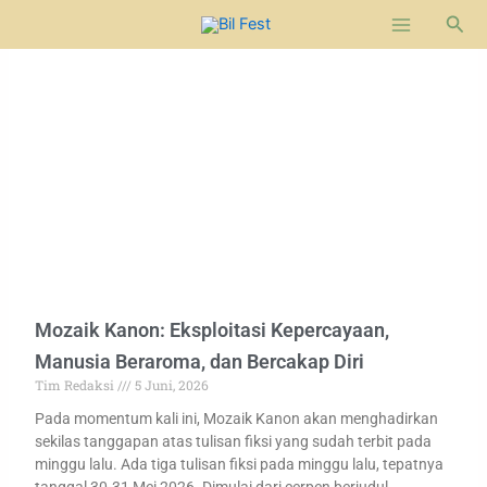
Lewati
Cari
ke
konten
Page
Page
Page
Mozaik Kanon: Eksploitasi Kepercayaan,
Manusia Beraroma, dan Bercakap Diri
Tim Redaksi
5 Juni, 2026
Pada momentum kali ini, Mozaik Kanon akan menghadirkan
sekilas tanggapan atas tulisan fiksi yang sudah terbit pada
minggu lalu. Ada tiga tulisan fiksi pada minggu lalu, tepatnya
tanggal 30-31 Mei 2026. Dimulai dari cerpen berjudul