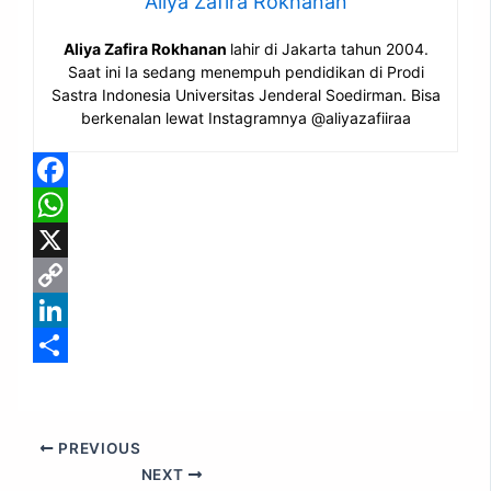
Aliya Zafira Rokhanan
Aliya Zafira Rokhanan
lahir di Jakarta tahun 2004.
Saat ini Ia sedang menempuh pendidikan di Prodi
Sastra Indonesia Universitas Jenderal Soedirman. Bisa
berkenalan lewat Instagramnya @aliyazafiiraa
Facebook
WhatsApp
X
Copy
Link
LinkedIn
Share
PREVIOUS
NEXT