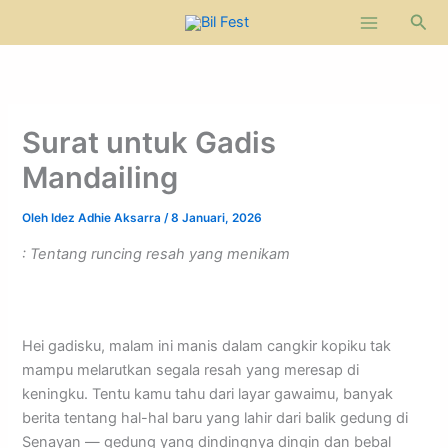
Lewati
Cari
ke
konten
Surat untuk Gadis
Mandailing
Oleh
Idez Adhie Aksarra
/
8 Januari, 2026
: Tentang runcing resah yang menikam
Hei gadisku, malam ini manis dalam cangkir kopiku tak
mampu melarutkan segala resah yang meresap di
keningku. Tentu kamu tahu dari layar gawaimu, banyak
berita tentang hal-hal baru yang lahir dari balik gedung di
Senayan — gedung yang dindingnya dingin dan bebal