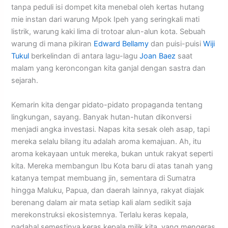
tanpa peduli isi dompet kita menebal oleh kertas hutang
mie instan dari warung Mpok Ipeh yang seringkali mati
listrik, warung kaki lima di trotoar alun-alun kota. Sebuah
warung di mana pikiran
Edward Bellamy
dan puisi-puisi
Wiji
Tukul
berkelindan di antara lagu-lagu
Joan Baez
saat
malam yang keroncongan kita ganjal dengan sastra dan
sejarah.
Kemarin kita dengar pidato-pidato propaganda tentang
lingkungan, sayang. Banyak hutan-hutan dikonversi
menjadi angka investasi. Napas kita sesak oleh asap, tapi
mereka selalu bilang itu adalah aroma kemajuan. Ah, itu
aroma kekayaan untuk mereka, bukan untuk rakyat seperti
kita. Mereka membangun Ibu Kota baru di atas tanah yang
katanya tempat membuang jin, sementara di Sumatra
hingga Maluku, Papua, dan daerah lainnya, rakyat diajak
berenang dalam air mata setiap kali alam sedikit saja
merekonstruksi ekosistemnya. Terlalu keras kepala,
padahal semestinya keras kepala milik kita, yang mengeras