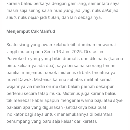
karena beliau berkarya dengan gemilang, sementara saya
masih saja sering salah nulis
yang
jadi
yag,
nulis
sakit
jadi
sakti
, nulis
hujan
jadi
hutan,
dan lain sebagainya.
Menjemput Cak Mahfud
Suatu siang yang awan kelabu lebih dominan mewarnai
langit muram pada Senin 16 Juni 2025. Di stasiun
Purwokerto yang yang bikin dramatis dan dilematis (karena
pintu keluarnya ada dua), saya bersama seorang teman
panitia, menjemput sosok misterius di balik tercetusnya
novel Dawuk. Misterius karena sebatas melihat seraut
wajahnya via media online dan belum pernah sekalipun
bertemu secara tatap muka. Misterius juga karena beliau
tak menebar kabar apapun mengenai warna baju atau
style
pakaian apa yang digunakan (setidaknya bisa buat
indikator bagi saya untuk menemukannya di belantara
penumpang yang baru saja keluar dari kereta).