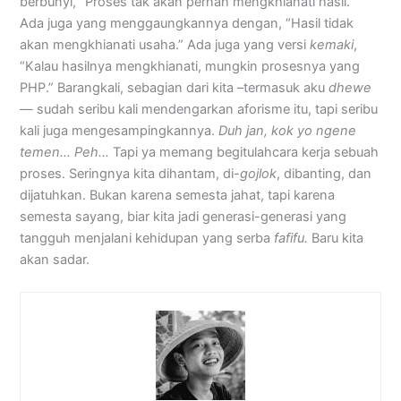
berbunyi, “Proses tak akan pernah mengkhianati hasil.”
Ada juga yang menggaungkannya dengan, “Hasil tidak
akan mengkhianati usaha.” Ada juga yang versi
kemaki
,
“Kalau hasilnya mengkhianati, mungkin prosesnya yang
PHP.” Barangkali, sebagian dari kita –termasuk aku
dhewe
— sudah seribu kali mendengarkan aforisme itu, tapi seribu
kali juga mengesampingkannya.
Duh jan, kok yo ngene
temen… Peh…
Tapi ya memang begitulahcara kerja sebuah
proses. Seringnya kita dihantam, di-
gojlok
, dibanting, dan
dijatuhkan. Bukan karena semesta jahat, tapi karena
semesta sayang, biar kita jadi generasi-generasi yang
tangguh menjalani kehidupan yang serba
fafifu.
Baru kita
akan sadar.