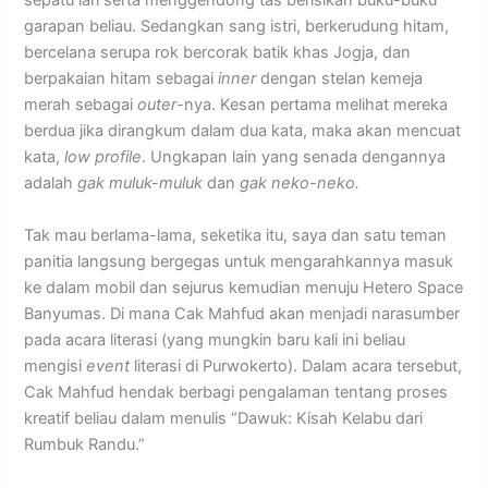
sepatu lari serta menggendong tas berisikan buku-buku
garapan beliau. Sedangkan sang istri, berkerudung hitam,
bercelana serupa rok bercorak batik khas Jogja, dan
berpakaian hitam sebagai
inner
dengan stelan kemeja
merah sebagai
outer
-nya. Kesan pertama melihat mereka
berdua jika dirangkum dalam dua kata, maka akan mencuat
kata,
low profile
. Ungkapan lain yang senada dengannya
adalah
gak muluk-muluk
dan
gak neko-neko.
Tak mau berlama-lama, seketika itu, saya dan satu teman
panitia langsung bergegas untuk mengarahkannya masuk
ke dalam mobil dan sejurus kemudian menuju Hetero Space
Banyumas. Di mana Cak Mahfud akan menjadi narasumber
pada acara literasi (yang mungkin baru kali ini beliau
mengisi
event
literasi di Purwokerto). Dalam acara tersebut,
Cak Mahfud hendak berbagi pengalaman tentang proses
kreatif beliau dalam menulis “Dawuk: Kisah Kelabu dari
Rumbuk Randu.”