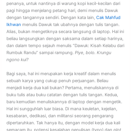
penanya, untuk nantinya di warung kopi kecil-kecilan dari
pagi hingga menjelang petang hari, demi menulis Dawuk
dengan tangannya sendiri. Dengan kata lain,
Cak Mahfud
Ikhwan
menulis Dawuk tak ubahnya dengan tulis tangan.
Alias, bukan mengetiknya secara langsung di laptop. Hal ini
beliau langsungkan dengan saksama dalam setiap harinya,
dan dalam tempo sejauh menulis “Dawuk: Kisah Kelabu dari
Rumbuk Randu” sampai rampung.
Piye, bolo. Krungu
ngono kui?
Bagi saya, hal ini merupakan kerja kreatif dalam menulis
sebuah karya yang cukup penuh perjuangan. Beliau
menjadi kerja dua kali bukan? Pertama, menuliskannya di
buku tulis atau buku catatan dengan tulis tangan. Kedua,
baru kemudian menuliskannya di laptop dengan mengetik.
Hal ini sungguhlah luar biasa. Di mana keuletan, kejelian,
kesabaran, dedikasi, dan militansi seorang pengarang
dipertaruhkan. Tak hanya itu, dengan model kerja dua kali
semacam itu, potensi kesalahan penulisan (typo) dan
plot