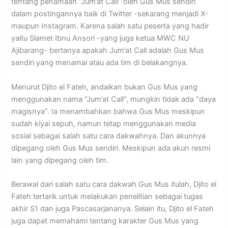
tentang penamaan “Jum’at Call” oleh Gus Mus sendiri
dalam postingannya baik di Twitter -sekarang menjadi X-
maupun Instagram. Karena salah satu peserta yang hadir
yaitu Slamet Ibnu Ansori -yang juga ketua MWC NU
Ajibarang- bertanya apakah Jum’at Call adalah Gus Mus
sendiri yang menamai atau ada tim di belakangnya.
Menurut Djito el Fateh, andaikan bukan Gus Mus yang
menggunakan nama “Jum’at Call”, mungkin tidak ada “daya
magisnya”. Ia menambahkan bahwa Gus Mus meskipun
sudah kiyai sepuh, namun tetap menggunakan media
sosial sebagai salah satu cara dakwahnya. Dan akunnya
dipegang oleh Gus Mus sendiri. Meskipun ada akun resmi
lain yang dipegang oleh tim.
Berawal dari salah satu cara dakwah Gus Mus itulah, Djito el
Fateh tertarik untuk melakukan penelitian sebagai tugas
akhir S1 dan juga Pascasarjananya. Selain itu, Djito el Fateh
juga dapat memahami tentang karakter Gus Mus yang