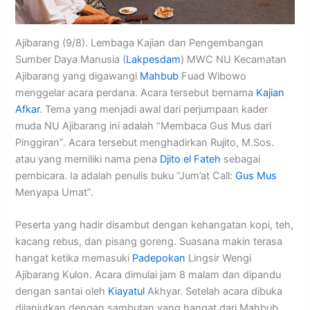
Ajibarang (9/8). Lembaga Kajian dan Pengembangan
Sumber Daya Manusia (
Lakpesdam
) MWC NU Kecamatan
Ajibarang yang digawangi
Mahbub
Fuad Wibowo
menggelar acara perdana. Acara tersebut bernama
Kajian
Afkar
. Tema yang menjadi awal dari perjumpaan kader
muda NU Ajibarang ini adalah “Membaca Gus Mus dari
Pinggiran”. Acara tersebut menghadirkan Rujito, M.Sos.
atau yang memiliki nama pena
Djito el Fateh
sebagai
pembicara. Ia adalah penulis buku “Jum’at Call:
Gus Mus
Menyapa Umat”.
Peserta yang hadir disambut dengan kehangatan kopi, teh,
kacang rebus, dan pisang goreng. Suasana makin terasa
hangat ketika memasuki
Padepokan
Lingsir Wengi
Ajibarang Kulon. Acara dimulai jam 8 malam dan dipandu
dengan santai oleh
Kiayatul
Akhyar. Setelah acara dibuka
dilanjutkan dengan sambutan yang hangat dari Mahbub