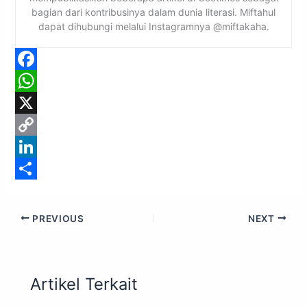
bagian dari kontribusinya dalam dunia literasi. Miftahul
dapat dihubungi melalui Instagramnya @miftakaha.
F
a
W
c
h
X
e
a
C
b
t
o
L
o
s
p
i
S
o
A
y
n
h
PREVIOUS
NEXT
k
p
L
k
a
p
i
e
r
n
d
e
Artikel Terkait
k
I