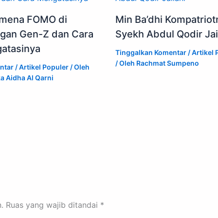
mena FOMO di
Min Ba’dhi Kompatriot
ngan Gen-Z dan Cara
Syekh Abdul Qodir Jai
atasinya
Tinggalkan Komentar
/
Artikel 
/ Oleh
Rachmat Sumpeno
ntar
/
Artikel Populer
/ Oleh
a Aidha Al Qarni
.
Ruas yang wajib ditandai
*