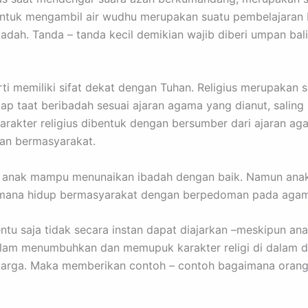
 untuk mengambil air wudhu merupakan suatu pembelajaran
ah. Tanda – tanda kecil demikian wajib diberi umpan balik
rti memiliki sifat dekat dengan Tuhan. Religius merupakan 
ap taat beribadah sesuai ajaran agama yang dianut, salin
rakter religius dibentuk dengan bersumber dari ajaran ag
an bermasyarakat.
as anak mampu menunaikan ibadah dengan baik. Namun ana
aimana hidup bermasyarakat dengan berpedoman pada agam
ntu saja tidak secara instan dapat diajarkan –meskipun an
alam menumbuhkan dan memupuk karakter religi di dalam di
arga. Maka memberikan contoh – contoh bagaimana orang