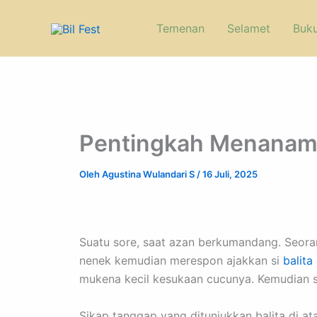
Lewati
ke
Temenan
Selamet
Buk
konten
Pentingkah Menanamka
Oleh
Agustina Wulandari S
/
16 Juli, 2025
Suatu sore, saat azan berkumandang. Seorang
nenek kemudian merespon ajakkan si
balita
mukena kecil kesukaan cucunya. Kemudian 
Sikap tanggap yang ditunjukkan balita di 