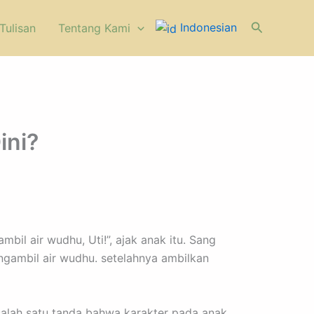
Cari
Indonesian
Tulisan
⁠Tentang Kami
ini?
il air wudhu, Uti!”, ajak anak itu. Sang
gambil air wudhu. setelahnya ambilkan
salah satu tanda bahwa karakter pada anak