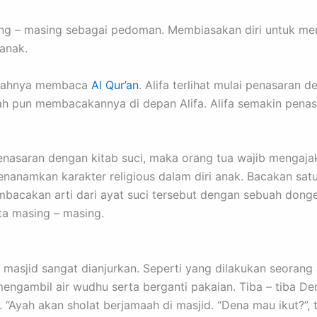
sing – masing sebagai pedoman. Membiasakan diri untuk me
anak.
 ayahnya membaca
Al Qur’an
. Alifa terlihat mulai penasaran 
h pun membacakannya di depan Alifa. Alifa semakin penasa
penasaran dengan kitab suci, maka orang tua wajib mengaj
nanamkan karakter religious dalam diri anak. Bacakan satu
mbacakan arti dari ayat suci tersebut dengan sebuah donge
ta masing – masing.
masjid sangat dianjurkan. Seperti yang dilakukan seorang
ngambil air wudhu serta berganti pakaian. Tiba – tiba De
 “Ayah akan sholat berjamaah di masjid. “Dena mau ikut?”