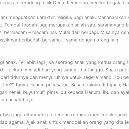
genakan kerudung milik Dena. Kemudian mereka berjalan ke
am menguatkan karakter religius bagi anak. Menanamkan ka
. Tempat ibadah juga merupakan salah satu sarana yang 
i bermacam – macam hal. Mulai dari berbagi. Misalnya den
asyiknya beribadah bersama – sama dengan orang lain.
bagi anak. Terlebih lagi jika seorang anak yang kedua orang
ir pekan menjadi hari yang sangat dia tunggu. Suatu pagi
ari tidurnya dan menyuruhnya untuk segera mandi. Ibu ber
a, Ibu?”, tanya Hanum penasaran. Sesampainya di tujuan, 
ngan nenek buyutmu!”, pinta ibu kepada Hanum. Ibu dan a
umah nenek buyut.
ak bisa juga ditambahkan dengan rutinitas menjenguk sanak 
setiap agama. Ajak anak untuk mendoakan orang yang kita je