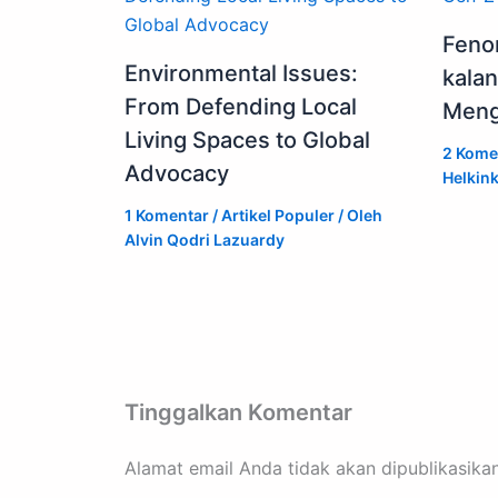
Feno
Environmental Issues:
kala
From Defending Local
Meng
Living Spaces to Global
2 Kome
Advocacy
Helkink
1 Komentar
/
Artikel Populer
/ Oleh
Alvin Qodri Lazuardy
Tinggalkan Komentar
Alamat email Anda tidak akan dipublikasikan