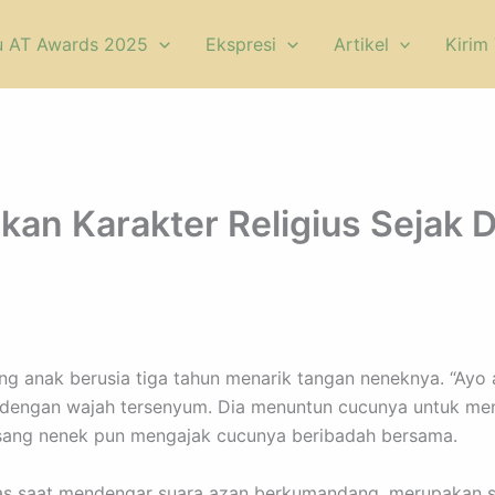
u AT Awards 2025
Ekspresi
Artikel
Kirim 
n Karakter Religius Sejak D
 anak berusia tiga tahun menarik tangan neneknya. “Ayo amb
dengan wajah tersenyum. Dia menuntun cucunya untuk men
sang nenek pun mengajak cucunya beribadah bersama.
atas saat mendengar suara azan berkumandang, merupakan 