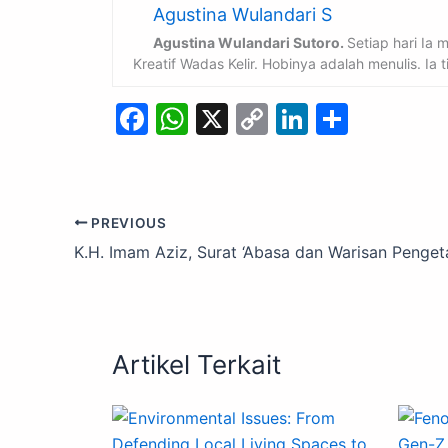
Agustina Wulandari S
Agustina Wulandari Sutoro.
Setiap hari Ia
Kreatif Wadas Kelir. Hobinya adalah menulis. Ia
F
W
X
C
Li
S
a
h
o
n
h
c
at
p
k
ar
e
s
y
e
e
PREVIOUS
b
A
Li
dI
K.H. Imam Aziz, Surat ‘Abasa dan Warisan Penge
o
p
n
n
o
p
k
k
Artikel Terkait