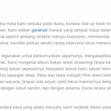
Ketika mata kami terbuka pada dunia, koneksi
dial-up
telah me
pan. Kami adalah
generasi
transisi yang sempat hidup dala
erasa seperti ambang terakhir menuju kesunyian, membentuk
k memiliki pikiran sendiri tanpa intervensi terus-menerus 
 Ia digunakan untuk berkomunikasi seperlunya, mengabadik
jarak. Kami mengenal album bukan lewat
streaming
tanpa bat
logi belum sepenuhnya menyedot atensi kami, belum memb
tau lapangan desa. Debu dan tawa menjadi filter alami keh
tas wacana; jikapun ada sinyal, kami harus mencarinya deng
engan tubuh sendiri, dan dengan sesama. Dunia terasa leb
i penjara kaca yang selalu menyala, kami terjebak dalam p