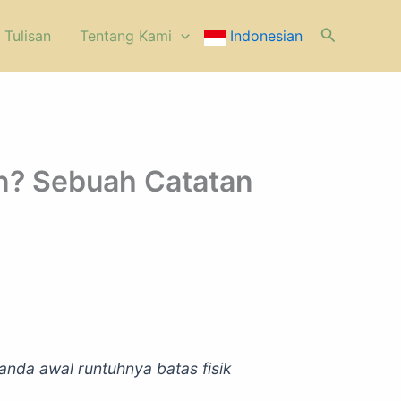
Cari
 Tulisan
⁠Tentang Kami
Indonesian
n? Sebuah Catatan
nda awal runtuhnya batas fisik