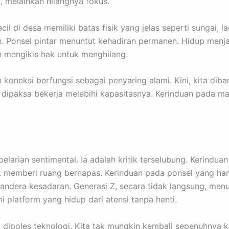
, melainkan hilangnya fokus.
il di desa memiliki batas fisik yang jelas seperti sungai, l
uh. Ponsel pintar menuntut kehadiran permanen. Hidup menj
n mengikis hak untuk menghilang.
n koneksi berfungsi sebagai penyaring alami. Kini, kita diba
i dipaksa bekerja melebihi kapasitasnya. Kerinduan pada ma
elarian sentimental. Ia adalah kritik terselubung. Kerindu
ak memberi ruang bernapas. Kerinduan pada ponsel yang ha
andera kesadaran. Generasi Z, secara tidak langsung, men
platform yang hidup dari atensi tanpa henti.
 dipoles teknologi. Kita tak mungkin kembali sepenuhnya 