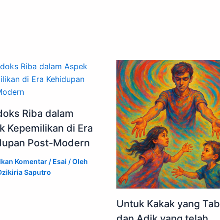
doks Riba dalam
k Kepemilikan di Era
dupan Post-Modern
lkan Komentar
/
Esai
/ Oleh
zikiria Saputro
Untuk Kakak yang Ta
dan Adik yang telah