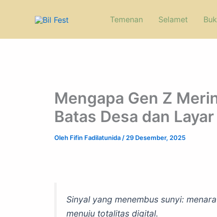
Lewati
ke
Temenan
Selamet
Buk
konten
Mengapa Gen Z Merin
Batas Desa dan Layar
Oleh
Fifin Fadilatunida
/
29 Desember, 2025
Sinyal yang menembus sunyi: menara 
menuju totalitas digital.