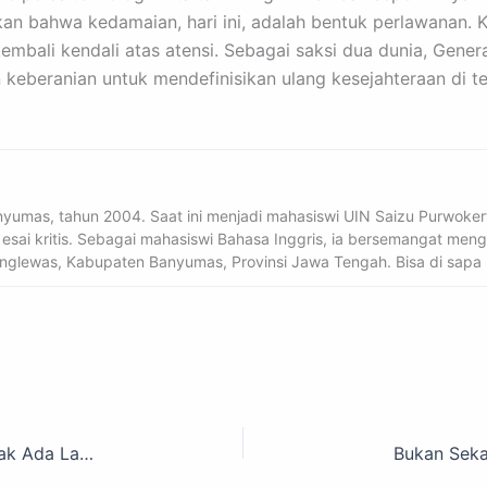
kan bahwa kedamaian, hari ini, adalah bentuk perlawanan. 
mbali kendali atas atensi. Sebagai saksi dua dunia, Genera
keberanian untuk mendefinisikan ulang kesejahteraan di t
Banyumas, tahun 2004. Saat ini menjadi mahasiswi UIN Saizu Purwokert
 esai kritis. Sebagai mahasiswi Bahasa Inggris, ia bersemangat m
ranglewas, Kabupaten Banyumas, Provinsi Jawa Tengah. Bisa di sapa m
Isu Ekologi, Kastrasi, setelah Dengkuran Kucing Tak Ada Lagi