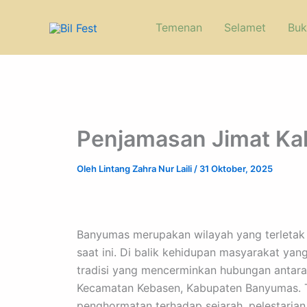
Lewati
ke
Temenan
Selamet
Buk
konten
Penjamasan Jimat Kal
Oleh
Lintang Zahra Nur Laili
/
31 Oktober, 2025
Banyumas merupakan wilayah yang terletak 
saat ini. Di balik kehidupan masyarakat yan
tradisi yang mencerminkan hubungan antara b
Kecamatan Kebasen, Kabupaten Banyumas. Tra
penghormatan terhadap sejarah, pelestarian 