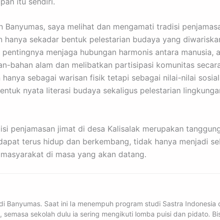
an itu sendiri.
ah Banyumas, saya melihat dan mengamati tradisi penjamas
kan hanya sekadar bentuk pelestarian budaya yang diwariska
n pentingnya menjaga hubungan harmonis antara manusia, a
n-bahan alam dan melibatkan partisipasi komunitas seca
ya sebagai warisan fisik tetapi sebagai nilai-nilai sosia
entuk nyata literasi budaya sekaligus pelestarian lingkung
isi penjamasan jimat di desa Kalisalak merupakan tanggungj
dapat terus hidup dan berkembang, tidak hanya menjadi seb
n masyarakat di masa yang akan datang.
r di Banyumas. Saat ini Ia menempuh program studi Sastra Indonesia 
semasa sekolah dulu ia sering mengikuti lomba puisi dan pidato. Bis