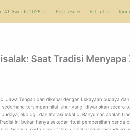
u AT Awards 2025
Ekspresi
Artikel
Kirim
isalak: Saat Tradisi Menyap
di Jawa Tengah dan dikenal dengan kekayaan budaya dan tr
g sederhana tersimpan nilai luhur yang diwariskan secara t
udaya, ekologi, dan literasi lokal di Banyumas adalah tra
disi ini bukan hanya sekadar ritual pembersihan benda pu
nilai budaya, serta pengetahuan lokal yang mengandung uns