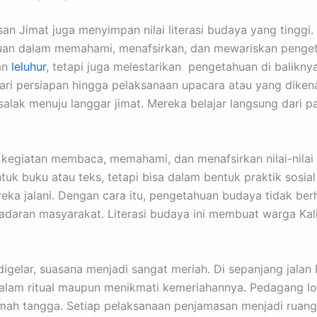
asan Jimat juga menyimpan nilai literasi budaya yang tinggi
an dalam memahami, menafsirkan, dan mewariskan penget
an
leluhur
, tetapi juga melestarikan pengetahuan di balikny
dari persiapan hingga pelaksanaan upacara atau yang dikena
isalak menuju langgar jimat. Mereka belajar langsung dari 
ti kegiatan membaca, memahami, dan menafsirkan nilai-nilai 
ntuk buku atau teks, tetapi bisa dalam bentuk praktik sosia
eka jalani. Dengan cara itu, pengetahuan budaya tidak ber
adaran masyarakat. Literasi budaya ini membuat warga Kal
t digelar, suasana menjadi sangat meriah. Di sepanjang ja
alam ritual maupun menikmati kemeriahannya. Pedagang lok
umah tangga. Setiap pelaksanaan penjamasan menjadi ruan