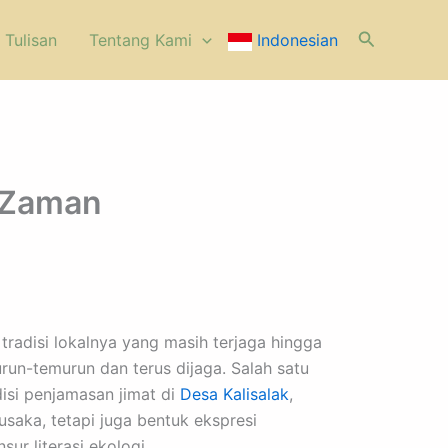
Cari
 Tulisan
⁠Tentang Kami
Indonesian
a Zaman
adisi lokalnya yang masih terjaga hingga
urun-temurun dan terus dijaga. Salah satu
disi penjamasan jimat di
Desa Kalisalak
,
saka, tetapi juga bentuk ekspresi
ur literasi ekologi.