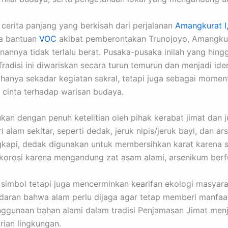
cerita panjang yang berkisah dari perjalanan
Amangkurat I
ta bantuan
VOC
akibat pemberontakan Trunojoyo, Amangkura
nnya tidak terlalu berat. Pusaka-pusaka inilah yang hingg
 Tradisi ini diwariskan secara turun temurun dan menjadi i
hanya sekadar kegiatan sakral, tetapi juga sebagai mom
cinta terhadap warisan budaya.
kan dengan penuh ketelitian oleh pihak kerabat jimat dan ju
 alam sekitar, seperti dedak, jeruk nipis/jeruk bayi, dan 
ngkapi, dedak digunakan untuk membersihkan karat karena s
korosi karena mengandung zat asam alami, arsenikum ber
 simbol tetapi juga mencerminkan kearifan ekologi masya
adaran bahwa alam perlu dijaga agar tetap memberi manfa
penggunaan bahan alami dalam tradisi Penjamasan Jimat me
rian lingkungan.