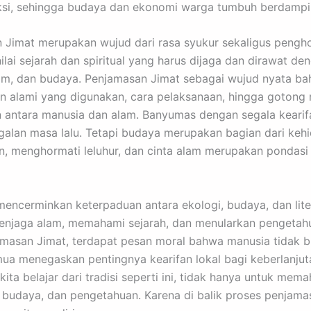
aksi, sehingga budaya dan ekonomi warga tumbuh berdampi
n Jimat merupakan wujud dari rasa syukur sekaligus pengh
lai sejarah dan spiritual yang harus dijaga dan dirawat de
m, dan budaya. Penjamasan Jimat sebagai wujud nyata bah
han alami yang digunakan, cara pelaksanaan, hingga goton
antara manusia dan alam. Banyumas dengan segala kearif
lan masa lalu. Tetapi budaya merupakan bagian dari kehi
n, menghormati leluhur, dan cinta alam merupakan pondasi
 mencerminkan keterpaduan antara ekologi, budaya, dan li
enjaga alam, memahami sejarah, dan menularkan pengetahu
jamasan Jimat, terdapat pesan moral bahwa manusia tidak b
ua menegaskan pentingnya kearifan lokal bagi keberlanju
ita belajar dari tradisi seperti ini, tidak hanya untuk me
, budaya, dan pengetahuan. Karena di balik proses penjam