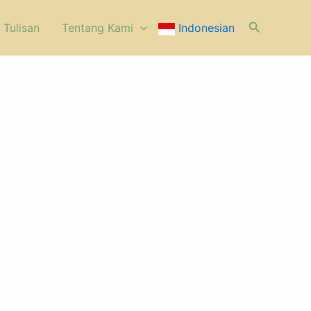
Cari
 Tulisan
⁠Tentang Kami
Indonesian