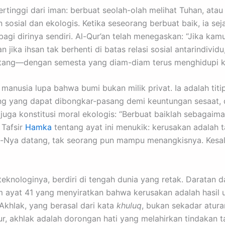
tertinggi dari iman: berbuat seolah-olah melihat Tuhan, at
han sosial dan ekologis. Ketika seseorang berbuat baik, ia 
agi dirinya sendiri. Al-Qur’an telah menegaskan: “Jika ka
 jika ihsan tak berhenti di batas relasi sosial antarindivid
natang—dengan semesta yang diam-diam terus menghidupi ki
ruan: manusia lupa bahwa bumi bukan milik privat. Ia adalah 
uang yang dapat dibongkar-pasang demi keuntungan sesaat, d
juga konstitusi moral ekologis: “Berbuat baiklah sebagaim
 Tafsir
Hamka
tentang ayat ini menukik: kerusakan adalah 
n-Nya datang, tak seorang pun mampu menangkisnya. Kesale
 teknologinya, berdiri di tengah dunia yang retak. Darata
 ayat 41 yang menyiratkan bahwa kerusakan adalah hasil u
Akhlak, yang berasal dari kata
khuluq
, bukan sekadar atura
r, akhlak adalah dorongan hati yang melahirkan tindakan t