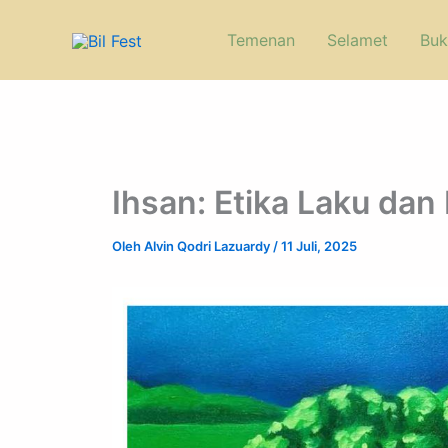
Lewati
ke
Temenan
Selamet
Buk
konten
Ihsan: Etika Laku dan
Oleh
Alvin Qodri Lazuardy
/
11 Juli, 2025