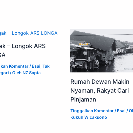
ak – Longok ARS
GA
lkan Komentar
/
Esai
,
Tak
egori
/ Oleh
NZ Sapta
Rumah Dewan Makin
Nyaman, Rakyat Cari
Pinjaman
Tinggalkan Komentar
/
Esai
/ O
Kukuh Wicaksono