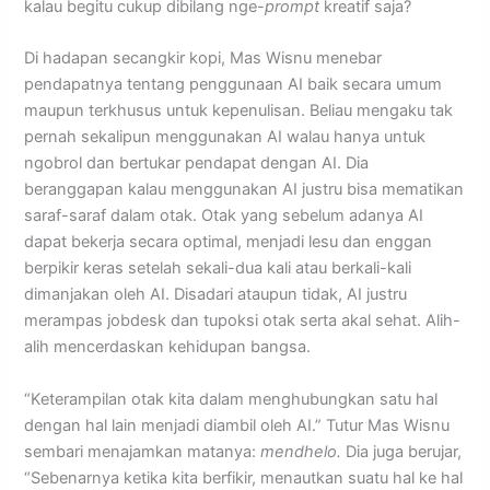
kalau begitu cukup dibilang nge-
prompt
kreatif saja?
Di hadapan secangkir kopi, Mas Wisnu menebar
pendapatnya tentang penggunaan AI baik secara umum
maupun terkhusus untuk kepenulisan. Beliau mengaku tak
pernah sekalipun menggunakan AI walau hanya untuk
ngobrol dan bertukar pendapat dengan AI. Dia
beranggapan kalau menggunakan AI justru bisa mematikan
saraf-saraf dalam otak. Otak yang sebelum adanya AI
dapat bekerja secara optimal, menjadi lesu dan enggan
berpikir keras setelah sekali-dua kali atau berkali-kali
dimanjakan oleh AI. Disadari ataupun tidak, AI justru
merampas jobdesk dan tupoksi otak serta akal sehat. Alih-
alih mencerdaskan kehidupan bangsa.
“Keterampilan otak kita dalam menghubungkan satu hal
dengan hal lain menjadi diambil oleh AI.” Tutur Mas Wisnu
sembari menajamkan matanya:
mendhelo.
Dia juga berujar,
“Sebenarnya ketika kita berfikir, menautkan suatu hal ke hal