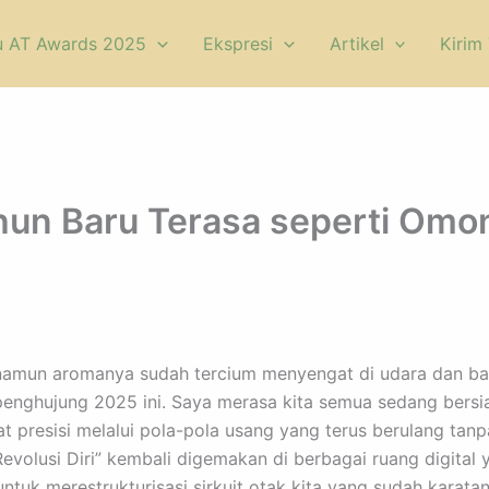
u AT Awards 2025
Ekspresi
Artikel
Kirim 
hun Baru Terasa seperti Om
namun aromanya sudah tercium menyengat di udara dan bau k
 penghujung 2025 ini. Saya merasa kita semua sedang ber
 presisi melalui pola-pola usang yang terus berulang tanpa
olusi Diri” kembali digemakan di berbagai ruang digital y
ntuk merestrukturisasi sirkuit otak kita yang sudah karata