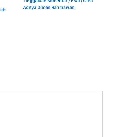
Tinggalkan Komentar
/
Esai
/ Oleh
Aditya Dimas Rahmawan
leh