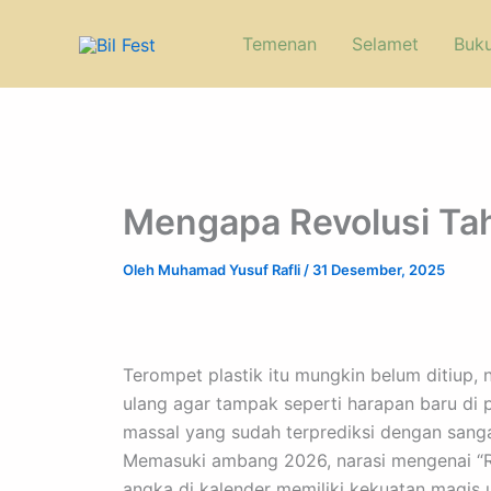
Lewati
ke
Temenan
Selamet
Buk
konten
Mengapa Revolusi Ta
Oleh
Muhamad Yusuf Rafli
/
31 Desember, 2025
Terompet plastik itu mungkin belum ditiup, 
ulang agar tampak seperti harapan baru di
massal yang sudah terprediksi dengan sangat
Memasuki ambang 2026, narasi mengenai “Rev
angka di kalender memiliki kekuatan magis u