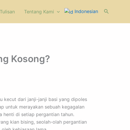
Cari
Indonesian
Tulisan
⁠Tentang Kami
ong Kosong?
ecut dari janji-janji basi yang dipoles
siap untuk merayakan sebuah kegagalan
 henti di setiap pergantian tahun.
ang kian bising, seolah-olah pergantian
n oleh kebiasaan lama.