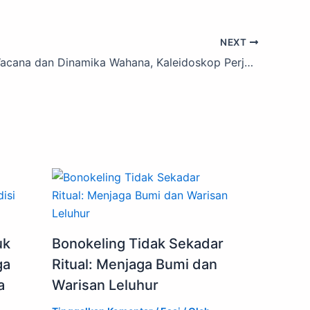
NEXT
Eternitas Wacana dan Dinamika Wahana, Kaleidoskop Perjalanan Situs bilfest.id 2025
uk
Bonokeling Tidak Sekadar
ga
Ritual: Menjaga Bumi dan
a
Warisan Leluhur