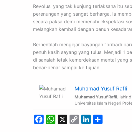
Revolusi yang tak kunjung terlaksana itu seb
perenungan yang sangat berharga. Ia membe
secara paksa demi memenuhi ekspektasi sos
melangkah kembali dengan penuh kesadaran a
Berhentilah mengejar bayangan “pribadi bar
penuh kasih sayang yang tulus. Menjadi 1 per
di sanalah letak kemerdekaan mental yang s
benar-benar sampai ke tujuan.
Muhamad Yusuf Rafli
Muhamad Yusuf Rafli
, lahir
Universitas Islam Negeri Profe
F
W
X
C
Li
S
a
h
o
n
h