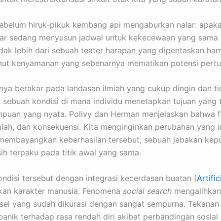
nya sebelum hiruk-pikuk kembang api mengaburkan nalar: ap
kadar sedang menyusun jadwal untuk kekecewaan yang sam
idak lebih dari sebuah teater harapan yang dipentaskan h
imut kenyamanan yang sebenarnya mematikan potensi pertum
arnya berakar pada landasan ilmiah yang cukup dingin dan 
 sebuah kondisi di mana individu menetapkan tujuan yang tid
puan yang nyata. Polivy dan Herman menjelaskan bahwa fe
lah, dan konsekuensi. Kita menginginkan perubahan yang in
membayangkan keberhasilan tersebut, sebuah jebakan ke
ih terpaku pada titik awal yang sama.
disi tersebut dengan integrasi kecerdasan buatan (
Artific
ikan karakter manusia. Fenomena
social search
mengalihkan p
onsel yang sudah dikurasi dengan sangat sempurna. Tekanan
panik terhadap rasa rendah diri akibat perbandingan sosia