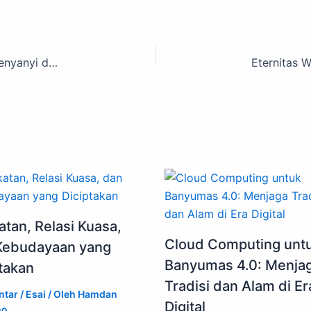
Mengulas dengan Gaya: Pementasan “Dilarang Menyanyi di Kamar Mandi” Oleh Teater Samastha
atan, Relasi Kuasa,
Cloud Computing unt
Kebudayaan yang
Banyumas 4.0: Menja
takan
Tradisi dan Alam di Er
ntar
/
Esai
/ Oleh
Hamdan
Digital
ho