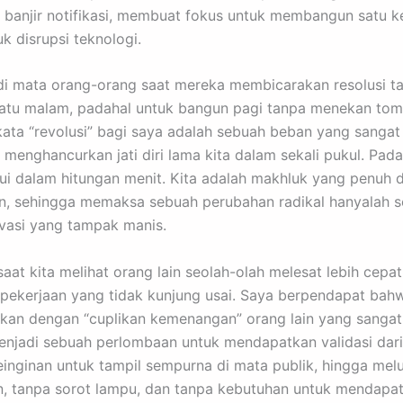
h banjir notifikasi, membuat fokus untuk membangun satu k
k disrupsi teknologi.
 di mata orang-orang saat mereka membicarakan resolusi ta
satu malam, padahal untuk bangun pagi tanpa menekan to
kata “revolusi” bagi saya adalah sebuah beban yang sanga
s menghancurkan jati diri lama kita dalam sekali pukul. Pada
ui dalam hitungan menit. Kita adalah makhluk yang penuh 
, sehingga memaksa sebuah perubahan radikal hanyalah se
vasi yang tampak manis.
aat kita melihat orang lain seolah-olah melesat lebih cepa
pekerjaan yang tidak kunjung usai. Saya berpendapat bahw
akan dengan “cuplikan kemenangan” orang lain yang sangat 
menjadi sebuah perlombaan untuk mendapatkan validasi dari
 keinginan untuk tampil sempurna di mata publik, hingga 
an, tanpa sorot lampu, dan tanpa kebutuhan untuk mendap