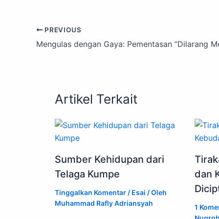
c
at
p
k
ar
e
s
y
e
e
PREVIOUS
b
A
Li
dI
o
p
n
n
o
p
k
k
Artikel Terkait
Sumber Kehidupan dari
Tirak
Telaga Kumpe
dan 
Dicip
Tinggalkan Komentar
/
Esai
/ Oleh
Muhammad Rafly Adriansyah
1 Kome
Nugro