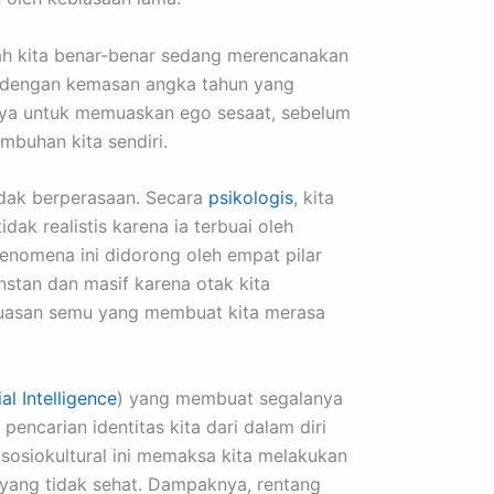
akah kita benar-benar sedang merencanakan
a dengan kemasan angka tahun yang
anya untuk memuaskan ego sesaat, sebelum
buhan kita sendiri.
tidak berperasaan. Secara
psikologis
, kita
ak realistis karena ia terbuai oleh
nomena ini didorong oleh empat pilar
stan dan masif karena otak kita
puasan semu yang membuat kita merasa
ial Intelligence
) yang membuat segalanya
encarian identitas kita dari dalam diri
 sosiokultural ini memaksa kita melakukan
l yang tidak sehat. Dampaknya, rentang