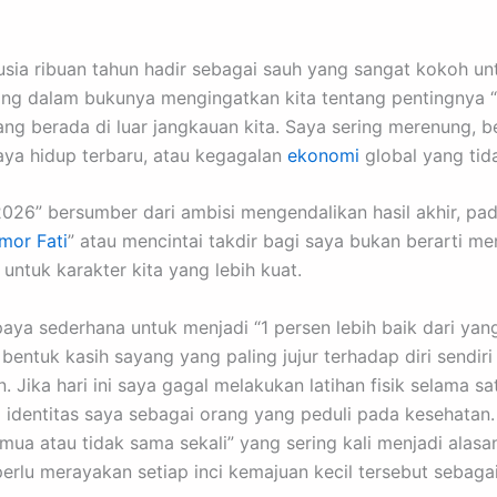
usia ribuan tahun hadir sebagai sauh yang sangat kokoh u
iring dalam bukunya mengingatkan kita tentang pentingnya
ang berada di luar jangkauan kita. Saya sering merenung, b
aya hidup terbaru, atau kegagalan
ekonomi
global yang tida
2026” bersumber dari ambisi mengendalikan hasil akhir, pa
mor Fati
” atau mencintai takdir bagi saya bukan berarti 
ntuk karakter kita yang lebih kuat.
paya sederhana untuk menjadi “1 persen lebih baik dari yan
h bentuk kasih sayang yang paling jujur terhadap diri sendi
. Jika hari ini saya gagal melakukan latihan fisik selama s
entitas saya sebagai orang yang peduli pada kesehatan. M
ua atau tidak sama sekali” yang sering kali menjadi alas
erlu merayakan setiap inci kemajuan kecil tersebut sebag