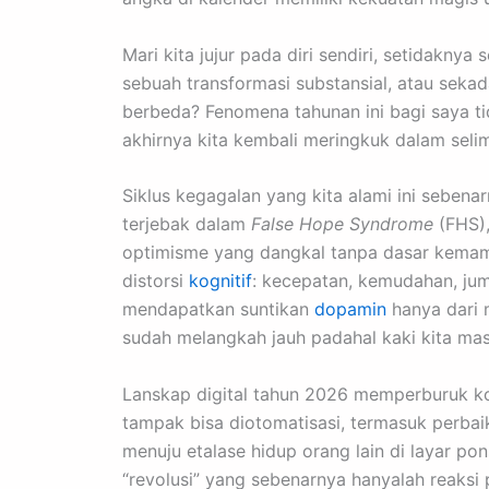
Mari kita jujur pada diri sendiri, setidak
sebuah transformasi substansial, atau se
berbeda? Fenomena tahunan ini bagi saya t
akhirnya kita kembali meringkuk dalam sel
Siklus kegagalan yang kita alami ini seben
terjebak dalam
False Hope Syndrome
(FHS),
optimisme yang dangkal tanpa dasar kemam
distorsi
kognitif
: kecepatan, kemudahan, jum
mendapatkan suntikan
dopamin
hanya dari 
sudah melangkah jauh padahal kaki kita mas
Lanskap digital tahun 2026 memperburuk kon
tampak bisa diotomatisasi, termasuk perba
menuju etalase hidup orang lain di layar p
“revolusi” yang sebenarnya hanyalah reaksi 