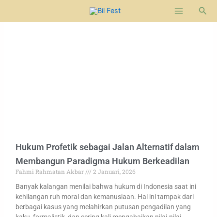
Lewati
Cari
ke
konten
Hukum Profetik sebagai Jalan Alternatif dalam
Membangun Paradigma Hukum Berkeadilan
Fahmi Rahmatan Akbar
2 Januari, 2026
Banyak kalangan menilai bahwa hukum di Indonesia saat ini
kehilangan ruh moral dan kemanusiaan. Hal ini tampak dari
berbagai kasus yang melahirkan putusan pengadilan yang
kaku, formalistik, dan sering kali mengabaikan nilai-nilai