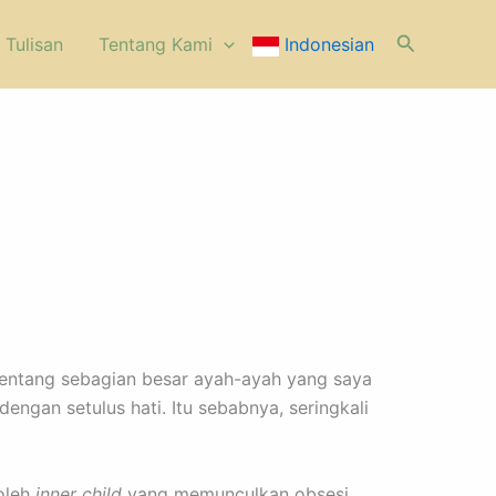
Cari
 Tulisan
⁠Tentang Kami
Indonesian
 tentang sebagian besar ayah-ayah yang saya
ngan setulus hati. Itu sebabnya, seringkali
oleh
inner child
yang memunculkan obsesi.