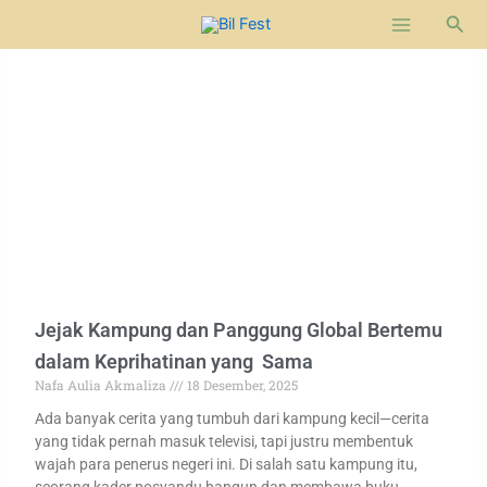
Lewati
Cari
ke
konten
Jejak Kampung dan Panggung Global Bertemu
dalam Keprihatinan yang Sama
Nafa Aulia Akmaliza
18 Desember, 2025
Ada banyak cerita yang tumbuh dari kampung kecil—cerita
yang tidak pernah masuk televisi, tapi justru membentuk
wajah para penerus negeri ini. Di salah satu kampung itu,
seorang kader posyandu bangun dan membawa buku