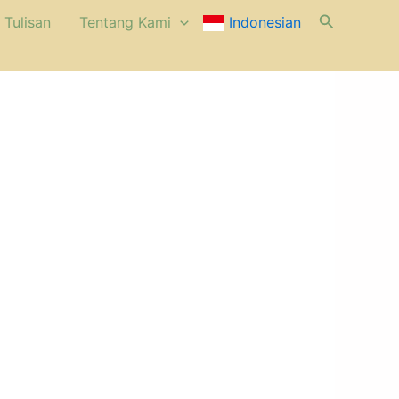
Cari
 Tulisan
⁠Tentang Kami
Indonesian