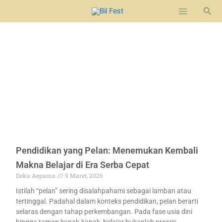
Lewati
Cari
ke
konten
Pendidikan yang Pelan: Menemukan Kembali
Makna Belajar di Era Serba Cepat
Deka Aepama
9 Maret, 2026
Istilah “pelan” sering disalahpahami sebagai lamban atau
tertinggal. Padahal dalam konteks pendidikan, pelan berarti
selaras dengan tahap perkembangan. Pada fase usia dini
hingga taman kanak-kanak, belajar bukanlah proses